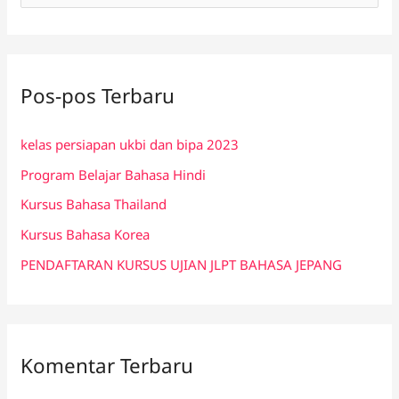
a
r
i
Pos-pos Terbaru
u
n
kelas persiapan ukbi dan bipa 2023
t
Program Belajar Bahasa Hindi
u
k
Kursus Bahasa Thailand
:
Kursus Bahasa Korea
PENDAFTARAN KURSUS UJIAN JLPT BAHASA JEPANG
Komentar Terbaru