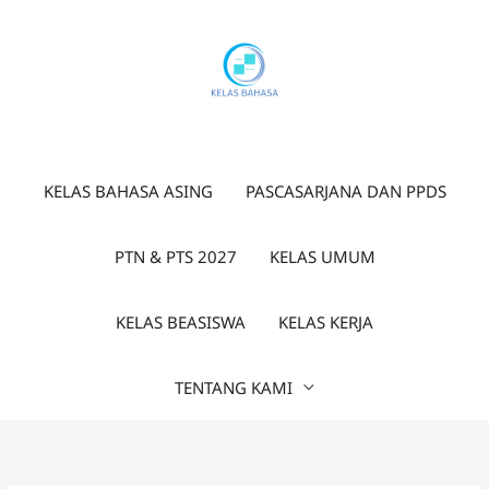
Lewati
ke
konten
KELAS BAHASA ASING
PASCASARJANA DAN PPDS
PTN & PTS 2027
KELAS UMUM
KELAS BEASISWA
KELAS KERJA
TENTANG KAMI