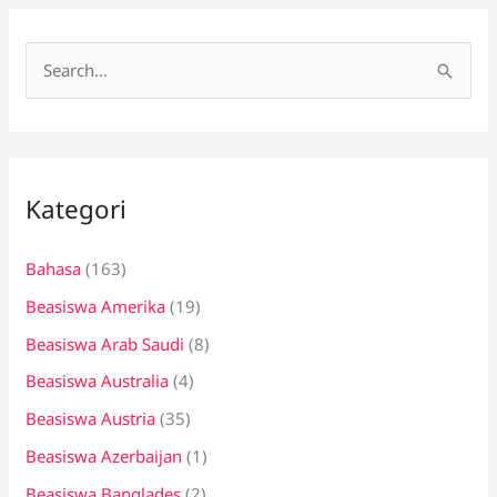
C
a
r
i
Kategori
u
n
Bahasa
(163)
t
Beasiswa Amerika
(19)
u
k
Beasiswa Arab Saudi
(8)
:
Beasiswa Australia
(4)
Beasiswa Austria
(35)
Beasiswa Azerbaijan
(1)
Beasiswa Banglades
(2)