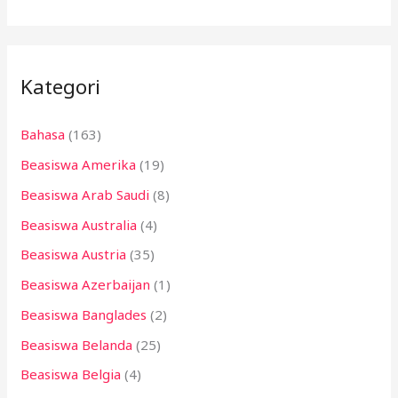
a
r
i
Kategori
u
n
Bahasa
(163)
t
Beasiswa Amerika
(19)
u
k
Beasiswa Arab Saudi
(8)
:
Beasiswa Australia
(4)
Beasiswa Austria
(35)
Beasiswa Azerbaijan
(1)
Beasiswa Banglades
(2)
Beasiswa Belanda
(25)
Beasiswa Belgia
(4)