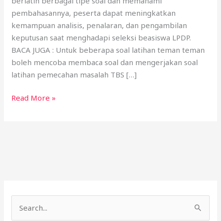
berlatih berbagai tipe soal dan memahami
LPDP
pembahasannya, peserta dapat meningkatkan
2026
kemampuan analisis, penalaran, dan pengambilan
keputusan saat menghadapi seleksi beasiswa LPDP.
BACA JUGA : Untuk beberapa soal latihan teman teman
boleh mencoba membaca soal dan mengerjakan soal
latihan pemecahan masalah TBS […]
Read More »
C