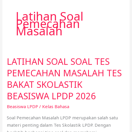
Latihan Soal
Pemecahan
Masalah
LATIHAN SOAL SOAL TES
LATIHAN
SOAL
PEMECAHAN MASALAH TES
SOAL
TES
BAKAT SKOLASTIK
PEMECAHAN
BEASISWA LPDP 2026
MASALAH
TES
Beasiswa LPDP
/
Kelas Bahasa
BAKAT
Soal Pemecahan Masalah LPDP merupakan salah satu
SKOLASTIK
materi penting dalam Tes Skolastik LPDP. Dengan
BEASISWA