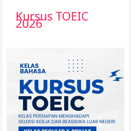
Kursus TOEIC
2026
Kursus
TOEIC
2026
–
Kelas
Persiapan
Intensif
Target
Skor
600–
900