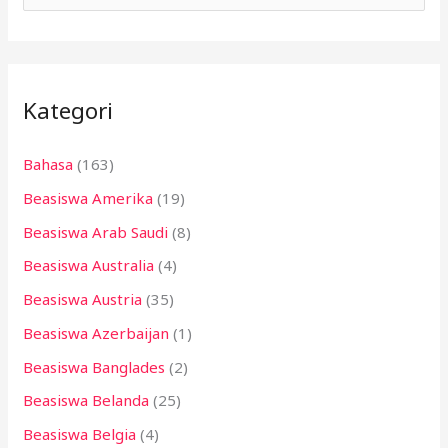
a
r
i
Kategori
u
n
Bahasa
(163)
t
Beasiswa Amerika
(19)
u
k
Beasiswa Arab Saudi
(8)
:
Beasiswa Australia
(4)
Beasiswa Austria
(35)
Beasiswa Azerbaijan
(1)
Beasiswa Banglades
(2)
Beasiswa Belanda
(25)
Beasiswa Belgia
(4)