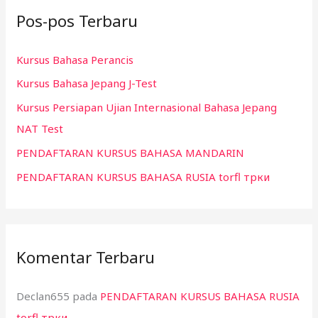
Pos-pos Terbaru
u
n
Kursus Bahasa Perancis
t
Kursus Bahasa Jepang J-Test
u
k
Kursus Persiapan Ujian Internasional Bahasa Jepang
:
NAT Test
PENDAFTARAN KURSUS BAHASA MANDARIN
PENDAFTARAN KURSUS BAHASA RUSIA torfl трки
Komentar Terbaru
Declan655
pada
PENDAFTARAN KURSUS BAHASA RUSIA
torfl трки