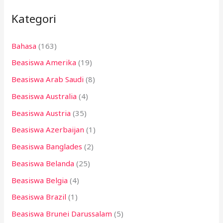
i
Kategori
u
n
Bahasa
(163)
t
Beasiswa Amerika
(19)
u
k
Beasiswa Arab Saudi
(8)
:
Beasiswa Australia
(4)
Beasiswa Austria
(35)
Beasiswa Azerbaijan
(1)
Beasiswa Banglades
(2)
Beasiswa Belanda
(25)
Beasiswa Belgia
(4)
Beasiswa Brazil
(1)
Beasiswa Brunei Darussalam
(5)