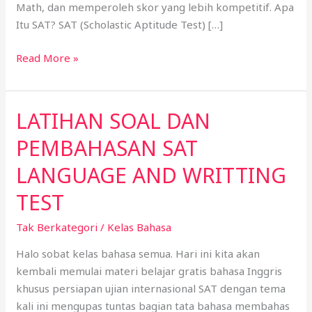
Math, dan memperoleh skor yang lebih kompetitif. Apa
Itu SAT? SAT (Scholastic Aptitude Test) […]
Read More »
LATIHAN SOAL DAN
LATIHAN
SOAL
PEMBAHASAN SAT
DAN
PEMBAHASAN
LANGUAGE AND WRITTING
SAT
TEST
LANGUAGE
AND
Tak Berkategori
/
Kelas Bahasa
WRITTING
Halo sobat kelas bahasa semua. Hari ini kita akan
TEST
kembali memulai materi belajar gratis bahasa Inggris
khusus persiapan ujian internasional SAT dengan tema
kali ini mengupas tuntas bagian tata bahasa membahas