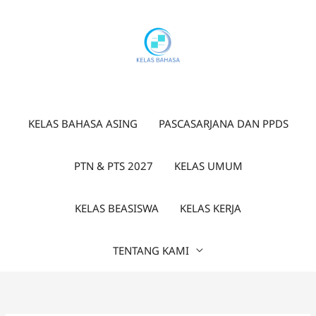
Lewati
ke
konten
KELAS BAHASA ASING
PASCASARJANA DAN PPDS
PTN & PTS 2027
KELAS UMUM
KELAS BEASISWA
KELAS KERJA
TENTANG KAMI