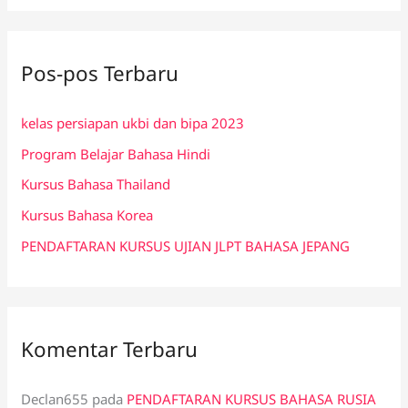
r
i
Pos-pos Terbaru
u
n
kelas persiapan ukbi dan bipa 2023
t
Program Belajar Bahasa Hindi
u
k
Kursus Bahasa Thailand
:
Kursus Bahasa Korea
PENDAFTARAN KURSUS UJIAN JLPT BAHASA JEPANG
Komentar Terbaru
Declan655
pada
PENDAFTARAN KURSUS BAHASA RUSIA