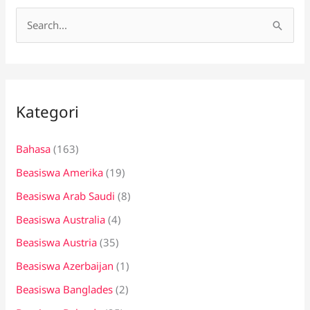
C
a
r
i
Kategori
u
n
Bahasa
(163)
t
Beasiswa Amerika
(19)
u
k
Beasiswa Arab Saudi
(8)
:
Beasiswa Australia
(4)
Beasiswa Austria
(35)
Beasiswa Azerbaijan
(1)
Beasiswa Banglades
(2)