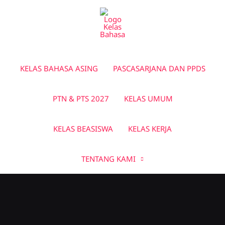
Lewati
ke
konten
Halo Kelas
KELAS BAHASA ASING
PASCASARJANA DAN PPDS
Bimbingan Belajar yang menyediakan layanan Kursus
Privat
,
Kelas Reguler
, dan
Kelas Online
yang bisa ikuti dari
PTN & PTS 2027
KELAS UMUM
seluruh Indonesia hingga luar negeri.
KELAS BEASISWA
KELAS KERJA
Get Started
TENTANG KAMI