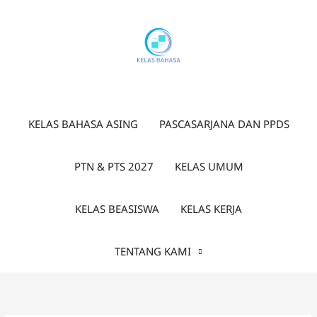
Lewati
ke
konten
KELAS BAHASA ASING
PASCASARJANA DAN PPDS
PTN & PTS 2027
KELAS UMUM
KELAS BEASISWA
KELAS KERJA
TENTANG KAMI