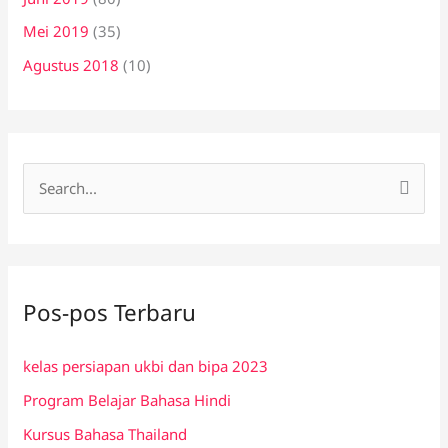
Mei 2019
(35)
Agustus 2018
(10)
C
a
r
i
Pos-pos Terbaru
u
n
kelas persiapan ukbi dan bipa 2023
t
Program Belajar Bahasa Hindi
u
k
Kursus Bahasa Thailand