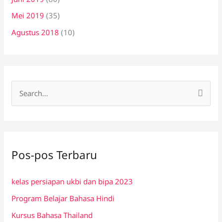
Mei 2019
(35)
Agustus 2018
(10)
C
a
r
i
Pos-pos Terbaru
u
n
kelas persiapan ukbi dan bipa 2023
t
Program Belajar Bahasa Hindi
u
k
Kursus Bahasa Thailand