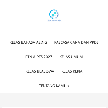
Lewati
ke
konten
KELAS BAHASA ASING
PASCASARJANA DAN PPDS
PTN & PTS 2027
KELAS UMUM
KELAS BEASISWA
KELAS KERJA
TENTANG KAMI