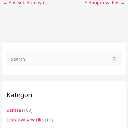
←
Pos Sebelumnya
Selanjutnya Pos
→
C
a
r
i
Kategori
u
n
Bahasa
(163)
t
Beasiswa Amerika
(19)
u