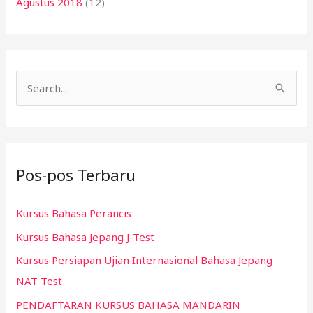
Agustus 2018
(12)
C
a
r
i
Pos-pos Terbaru
u
n
Kursus Bahasa Perancis
t
Kursus Bahasa Jepang J-Test
u
k
Kursus Persiapan Ujian Internasional Bahasa Jepang
:
NAT Test
PENDAFTARAN KURSUS BAHASA MANDARIN