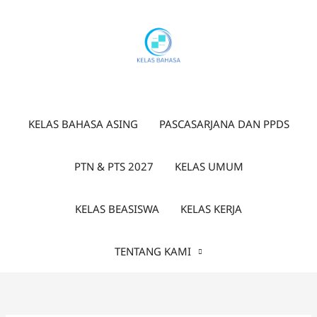
Lewati
ke
konten
KELAS BAHASA ASING
PASCASARJANA DAN PPDS
PTN & PTS 2027
KELAS UMUM
KELAS BEASISWA
KELAS KERJA
TENTANG KAMI