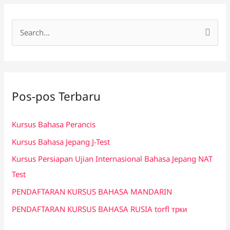
C
a
r
i
Pos-pos Terbaru
u
n
Kursus Bahasa Perancis
t
Kursus Bahasa Jepang J-Test
u
k
Kursus Persiapan Ujian Internasional Bahasa Jepang NAT
:
Test
PENDAFTARAN KURSUS BAHASA MANDARIN
PENDAFTARAN KURSUS BAHASA RUSIA torfl трки