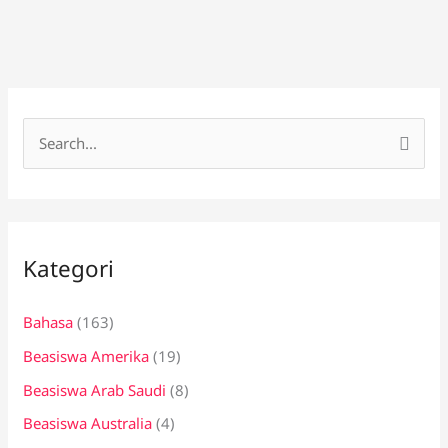
C
a
r
i
Kategori
u
n
Bahasa
(163)
t
Beasiswa Amerika
(19)
u
k
Beasiswa Arab Saudi
(8)
:
Beasiswa Australia
(4)