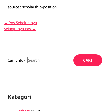
source : scholarship-position
←
Pos Sebelumnya
Selanjutnya Pos
→
Cari untuk:
Kategori
Bahasa
(163)